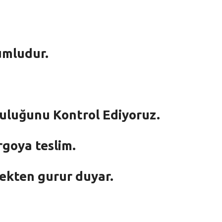
umludur.
mluluğunu Kontrol Ediyoruz.
rgoya teslim.
mekten gurur duyar.