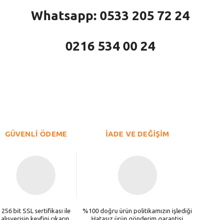
Whatsapp: 0533 205 72 24
0216 534 00 24
larda yetersiz gördüğünüz noktaları öneri formunu kullanarak tarafımıza iletebi
Bu ürüne ilk yorumu siz yapın!
Yorum Yaz
GÜVENLİ ÖDEME
İADE VE DEĞİŞİM
256 bit SSL sertifikası ile
%100 doğru ürün politikamızın işlediği
alışverişin keyfini çıkarın.
Hatasız ürün gönderim garantisi