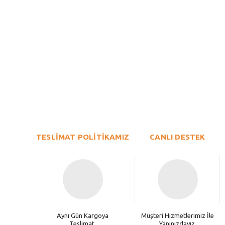
Bu ürünün fiyat bilgisi, resim, ürün açıklamalarında ve diğer konu
Görüş ve önerileriniz için teşekkür ederiz.
Ürün resmi kalitesiz, bozuk veya görüntülenemiyor.
TESLİMAT POLİTİKAMIZ
Ürün açıklamasında eksik bilgiler bulunuyor.
CANLI DESTEK
Ürün bilgilerinde hatalar bulunuyor.
Ürün fiyatı diğer sitelerden daha pahalı.
Bu ürüne benzer farklı alternatifler olmalı.
Aynı Gün Kargoya
Müşteri Hizmetlerimiz İle
Teslimat.
Yanınızdayız.