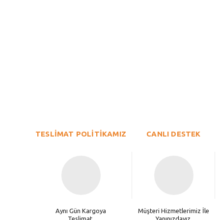
Bu ürünün fiyat bilgisi, resim, ürün açıklamalarında ve diğer konu
Görüş ve önerileriniz için teşekkür ederiz.
Ürün resmi kalitesiz, bozuk veya görüntülenemiyor.
TESLİMAT POLİTİKAMIZ
Ürün açıklamasında eksik bilgiler bulunuyor.
CANLI DESTEK
Ürün bilgilerinde hatalar bulunuyor.
Ürün fiyatı diğer sitelerden daha pahalı.
Bu ürüne benzer farklı alternatifler olmalı.
Aynı Gün Kargoya
Müşteri Hizmetlerimiz İle
Teslimat.
Yanınızdayız.