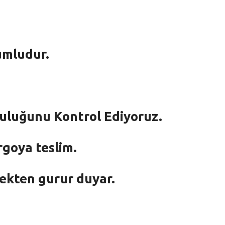
umludur.
mluluğunu Kontrol Ediyoruz.
rgoya teslim.
mekten gurur duyar.