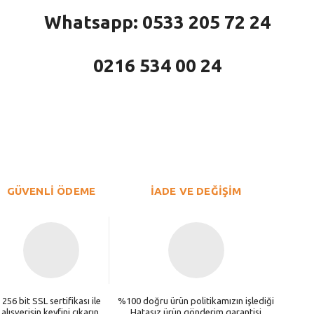
Whatsapp: 0533 205 72 24
0216 534 00 24
larda yetersiz gördüğünüz noktaları öneri formunu kullanarak tarafımıza iletebi
Bu ürüne ilk yorumu siz yapın!
Yorum Yaz
GÜVENLİ ÖDEME
İADE VE DEĞİŞİM
256 bit SSL sertifikası ile
%100 doğru ürün politikamızın işlediği
alışverişin keyfini çıkarın.
Hatasız ürün gönderim garantisi