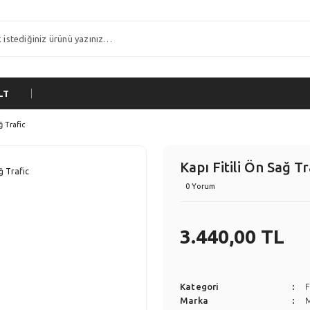
LT
ğ Trafic
Kapı Fitili Ön Sağ Tr
0 Yorum
3.440,00 TL
Kategori
F
Marka