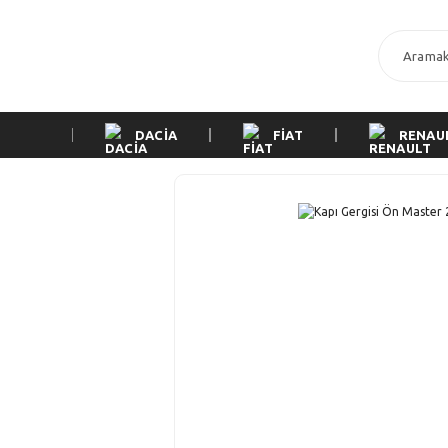
DACİA
FİAT
RENAU