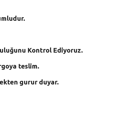
umludur.
mluluğunu Kontrol Ediyoruz.
rgoya teslim.
mekten gurur duyar.