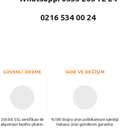
0216 534 00 24
larda yetersiz gördüğünüz noktaları öneri formunu kullanarak tarafımıza iletebi
Bu ürüne ilk yorumu siz yapın!
Yorum Yaz
GÜVENLİ ÖDEME
İADE VE DEĞİŞİM
256 bit SSL sertifikası ile
%100 doğru ürün politikamızın işlediği
alışverişin keyfini çıkarın.
Hatasız ürün gönderim garantisi