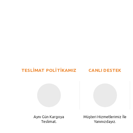
Bu ürünün fiyat bilgisi, resim, ürün açıklamalarında ve diğer konu
Görüş ve önerileriniz için teşekkür ederiz.
Ürün resmi kalitesiz, bozuk veya görüntülenemiyor.
TESLİMAT POLİTİKAMIZ
Ürün açıklamasında eksik bilgiler bulunuyor.
CANLI DESTEK
Ürün bilgilerinde hatalar bulunuyor.
Ürün fiyatı diğer sitelerden daha pahalı.
Bu ürüne benzer farklı alternatifler olmalı.
Aynı Gün Kargoya
Müşteri Hizmetlerimiz İle
Teslimat.
Yanınızdayız.