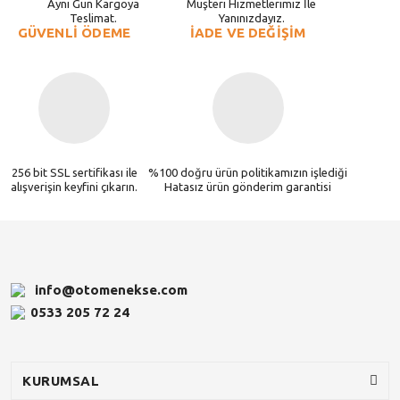
Aynı Gün Kargoya
Müşteri Hizmetlerimiz İle
Teslimat.
Yanınızdayız.
GÜVENLİ ÖDEME
İADE VE DEĞİŞİM
256 bit SSL sertifikası ile
%100 doğru ürün politikamızın işlediği
alışverişin keyfini çıkarın.
Hatasız ürün gönderim garantisi
info@otomenekse.com
0533 205 72 24
KURUMSAL