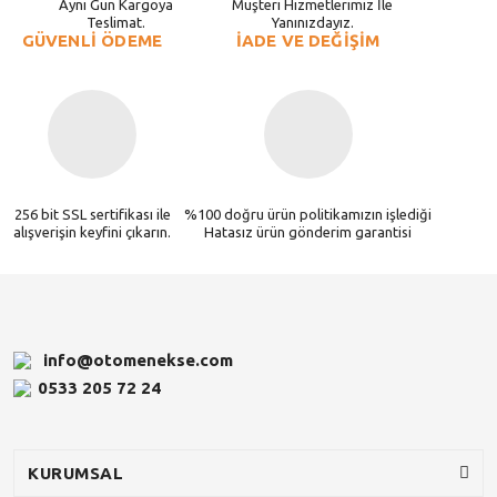
Aynı Gün Kargoya
Müşteri Hizmetlerimiz İle
Teslimat.
Yanınızdayız.
GÜVENLİ ÖDEME
İADE VE DEĞİŞİM
256 bit SSL sertifikası ile
%100 doğru ürün politikamızın işlediği
alışverişin keyfini çıkarın.
Hatasız ürün gönderim garantisi
info@otomenekse.com
0533 205 72 24
KURUMSAL