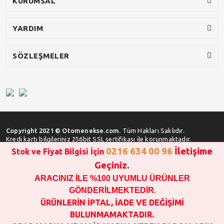
KURUMSAL
YARDIM
SÖZLEŞMELER
Copyright 2021 © Otomenekse.com.
Tüm Hakları Saklıdır.
Kredi kartı bilgileriniz 256bit SSL sertifikası ile korunmaktadır.
0216 634 00 96
İletişime
Stok ve Fiyat Bilgisi İçin
Geçiniz.
ARACINIZ İLE %100 UYUMLU ÜRÜNLER
SATIN ALMA İŞLEMİ YAPMADAN ÖNCE
STOK VE FİYAT BİLGİSİ ALINIZ !!!
GÖNDERİLMEKTEDİR
.
1000 TL VE ÜSTÜ SİPARİŞ VERİLEBİLİR!!!
ÜRÜNLERİN İPTAL, İADE VE DEĞİŞİMİ
OPAR MARKA VE MAİS MARKA YEDEK PARÇALARIN
BULUNMAMAKTADIR.
GARANTİSİ YOKTUR!!!!!!!!!!!