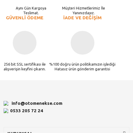
Aynı Gün Kargoya
Müşteri Hizmetlerimiz İle
Teslimat.
Yanınızdayız.
GÜVENLİ ÖDEME
İADE VE DEĞİŞİM
256 bit SSL sertifikası ile
%100 doğru ürün politikamızın işlediği
alışverişin keyfini çıkarın.
Hatasız ürün gönderim garantisi
info@otomenekse.com
0533 205 72 24