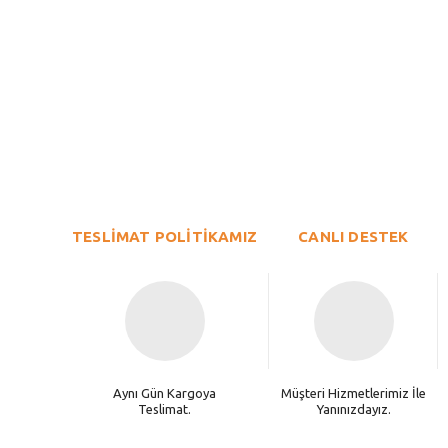
Bu ürünün fiyat bilgisi, resim, ürün açıklamalarında ve diğer konu
Görüş ve önerileriniz için teşekkür ederiz.
Ürün resmi kalitesiz, bozuk veya görüntülenemiyor.
TESLİMAT POLİTİKAMIZ
Ürün açıklamasında eksik bilgiler bulunuyor.
CANLI DESTEK
Ürün bilgilerinde hatalar bulunuyor.
Ürün fiyatı diğer sitelerden daha pahalı.
Bu ürüne benzer farklı alternatifler olmalı.
Aynı Gün Kargoya
Müşteri Hizmetlerimiz İle
Teslimat.
Yanınızdayız.