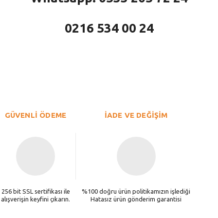
0216 534 00 24
larda yetersiz gördüğünüz noktaları öneri formunu kullanarak tarafımıza iletebi
Bu ürüne ilk yorumu siz yapın!
Yorum Yaz
GÜVENLİ ÖDEME
İADE VE DEĞİŞİM
256 bit SSL sertifikası ile
%100 doğru ürün politikamızın işlediği
alışverişin keyfini çıkarın.
Hatasız ürün gönderim garantisi