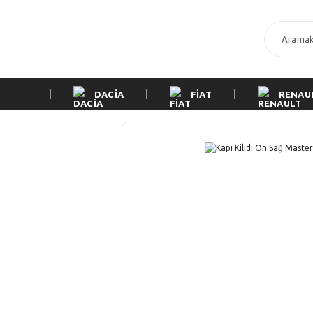
DACİA
FİAT
RENAU