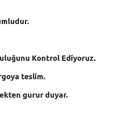
umludur.
mluluğunu Kontrol Ediyoruz.
rgoya teslim.
mekten gurur duyar.