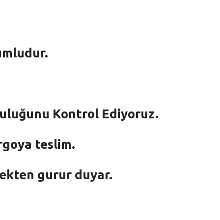
umludur.
mluluğunu Kontrol Ediyoruz.
rgoya teslim.
mekten gurur duyar.