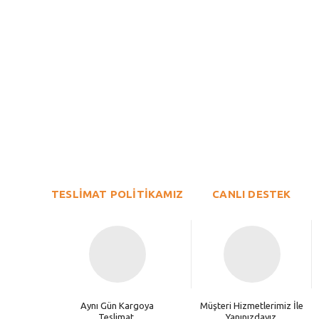
Bu ürünün fiyat bilgisi, resim, ürün açıklamalarında ve diğer konu
Görüş ve önerileriniz için teşekkür ederiz.
Ürün resmi kalitesiz, bozuk veya görüntülenemiyor.
TESLİMAT POLİTİKAMIZ
Ürün açıklamasında eksik bilgiler bulunuyor.
CANLI DESTEK
Ürün bilgilerinde hatalar bulunuyor.
Ürün fiyatı diğer sitelerden daha pahalı.
Bu ürüne benzer farklı alternatifler olmalı.
Aynı Gün Kargoya
Müşteri Hizmetlerimiz İle
Teslimat.
Yanınızdayız.