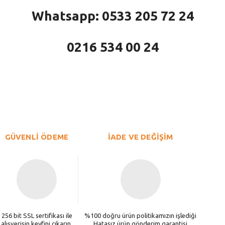
Whatsapp: 0533 205 72 24
0216 534 00 24
larda yetersiz gördüğünüz noktaları öneri formunu kullanarak tarafımıza iletebi
Bu ürüne ilk yorumu siz yapın!
Yorum Yaz
GÜVENLİ ÖDEME
İADE VE DEĞİŞİM
256 bit SSL sertifikası ile
%100 doğru ürün politikamızın işlediği
alışverişin keyfini çıkarın.
Hatasız ürün gönderim garantisi