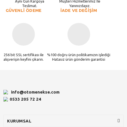
Aynı Gün Kargoya
Müşteri Hizmetlerimiz İle
Teslimat.
Yanınızdayız.
GÜVENLİ ÖDEME
İADE VE DEĞİŞİM
256 bit SSL sertifikası ile
%100 doğru ürün politikamızın işlediği
alışverişin keyfini çıkarın.
Hatasız ürün gönderim garantisi
info@otomenekse.com
0533 205 72 24
KURUMSAL