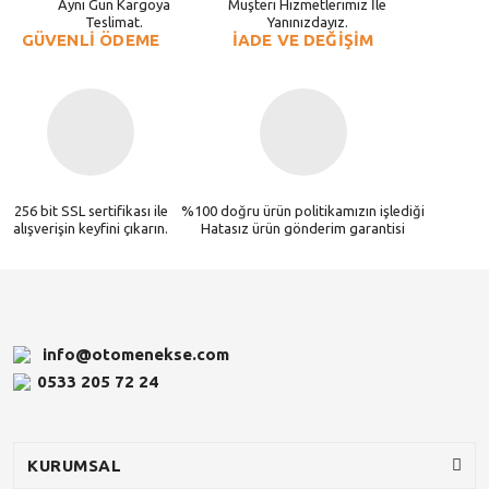
Aynı Gün Kargoya
Müşteri Hizmetlerimiz İle
Teslimat.
Yanınızdayız.
GÜVENLİ ÖDEME
İADE VE DEĞİŞİM
256 bit SSL sertifikası ile
%100 doğru ürün politikamızın işlediği
alışverişin keyfini çıkarın.
Hatasız ürün gönderim garantisi
info@otomenekse.com
0533 205 72 24
KURUMSAL