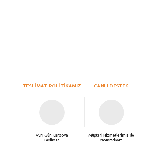
Bu ürünün fiyat bilgisi, resim, ürün açıklamalarında ve diğer konu
Görüş ve önerileriniz için teşekkür ederiz.
Ürün resmi kalitesiz, bozuk veya görüntülenemiyor.
TESLİMAT POLİTİKAMIZ
Ürün açıklamasında eksik bilgiler bulunuyor.
CANLI DESTEK
Ürün bilgilerinde hatalar bulunuyor.
Ürün fiyatı diğer sitelerden daha pahalı.
Bu ürüne benzer farklı alternatifler olmalı.
Aynı Gün Kargoya
Müşteri Hizmetlerimiz İle
Teslimat.
Yanınızdayız.