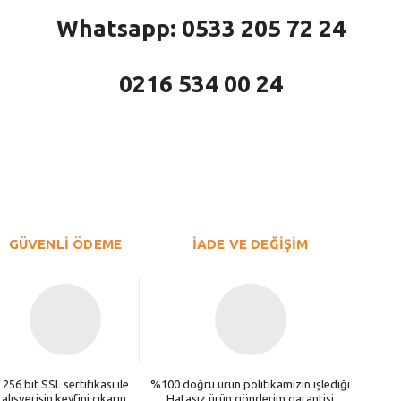
Whatsapp: 0533 205 72 24
0216 534 00 24
larda yetersiz gördüğünüz noktaları öneri formunu kullanarak tarafımıza iletebi
Bu ürüne ilk yorumu siz yapın!
Yorum Yaz
GÜVENLİ ÖDEME
İADE VE DEĞİŞİM
256 bit SSL sertifikası ile
%100 doğru ürün politikamızın işlediği
alışverişin keyfini çıkarın.
Hatasız ürün gönderim garantisi