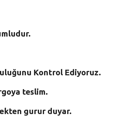
umludur.
mluluğunu Kontrol Ediyoruz.
rgoya teslim.
mekten gurur duyar.