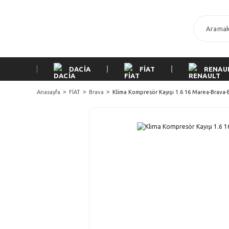
DACİA
FİAT
RENAU
Anasayfa
FİAT
Brava
Klima Kompresör Kayışı 1.6 16 Marea-Brava-