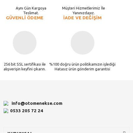
Aynı Gün Kargoya
Müşteri Hizmetlerimiz İle
Teslimat.
Yanınızdayız.
GÜVENLİ ÖDEME
İADE VE DEĞİŞİM
256 bit SSL sertifikası ile
%100 doğru ürün politikamızın işlediği
alışverişin keyfini çıkarın.
Hatasız ürün gönderim garantisi
info@otomenekse.com
0533 205 72 24