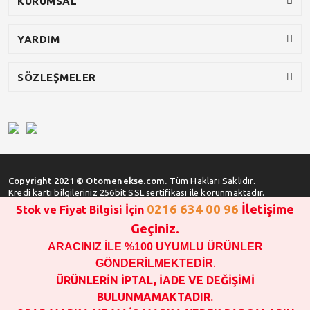
KURUMSAL
YARDIM
SÖZLEŞMELER
Copyright 2021 © Otomenekse.com.
Tüm Hakları Saklıdır.
Kredi kartı bilgileriniz 256bit SSL sertifikası ile korunmaktadır.
0216 634 00 96
İletişime
Stok ve Fiyat Bilgisi İçin
Geçiniz.
ARACINIZ İLE %100 UYUMLU ÜRÜNLER
SATIN ALMA İŞLEMİ YAPMADAN ÖNCE
STOK VE FİYAT BİLGİSİ ALINIZ !!!
GÖNDERİLMEKTEDİR
.
1000 TL VE ÜSTÜ SİPARİŞ VERİLEBİLİR!!!
ÜRÜNLERİN İPTAL, İADE VE DEĞİŞİMİ
OPAR MARKA VE MAİS MARKA YEDEK PARÇALARIN
BULUNMAMAKTADIR.
GARANTİSİ YOKTUR!!!!!!!!!!!