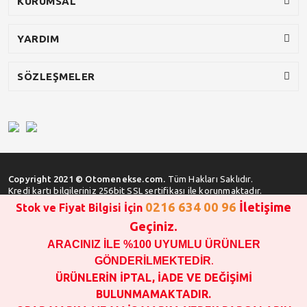
KURUMSAL
YARDIM
SÖZLEŞMELER
Copyright 2021 © Otomenekse.com.
Tüm Hakları Saklıdır.
Kredi kartı bilgileriniz 256bit SSL sertifikası ile korunmaktadır.
0216 634 00 96
İletişime
Stok ve Fiyat Bilgisi İçin
Geçiniz.
ARACINIZ İLE %100 UYUMLU ÜRÜNLER
SATIN ALMA İŞLEMİ YAPMADAN ÖNCE
STOK VE FİYAT BİLGİSİ ALINIZ !!!
GÖNDERİLMEKTEDİR
.
1000 TL VE ÜSTÜ SİPARİŞ VERİLEBİLİR!!!
ÜRÜNLERİN İPTAL, İADE VE DEĞİŞİMİ
OPAR MARKA VE MAİS MARKA YEDEK PARÇALARIN
BULUNMAMAKTADIR.
GARANTİSİ YOKTUR!!!!!!!!!!!