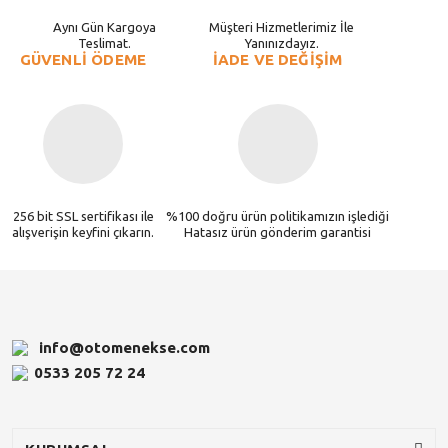
Aynı Gün Kargoya
Müşteri Hizmetlerimiz İle
Teslimat.
Yanınızdayız.
GÜVENLİ ÖDEME
İADE VE DEĞİŞİM
256 bit SSL sertifikası ile
%100 doğru ürün politikamızın işlediği
alışverişin keyfini çıkarın.
Hatasız ürün gönderim garantisi
info@otomenekse.com
0533 205 72 24