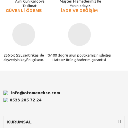
Aynı Gün Kargoya
Müşteri Hizmetlerimiz İle
Teslimat.
Yanınızdayız.
GÜVENLİ ÖDEME
İADE VE DEĞİŞİM
256 bit SSL sertifikası ile
%100 doğru ürün politikamızın işlediği
alışverişin keyfini çıkarın.
Hatasız ürün gönderim garantisi
info@otomenekse.com
0533 205 72 24
KURUMSAL