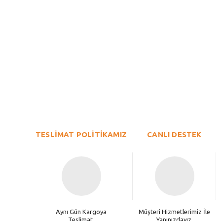
Bu ürünün fiyat bilgisi, resim, ürün açıklamalarında ve diğer konu
Görüş ve önerileriniz için teşekkür ederiz.
Ürün resmi kalitesiz, bozuk veya görüntülenemiyor.
TESLİMAT POLİTİKAMIZ
Ürün açıklamasında eksik bilgiler bulunuyor.
CANLI DESTEK
Ürün bilgilerinde hatalar bulunuyor.
Ürün fiyatı diğer sitelerden daha pahalı.
Bu ürüne benzer farklı alternatifler olmalı.
Aynı Gün Kargoya
Müşteri Hizmetlerimiz İle
Teslimat.
Yanınızdayız.