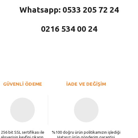
Whatsapp: 0533 205 72 24
0216 534 00 24
larda yetersiz gördüğünüz noktaları öneri formunu kullanarak tarafımıza iletebi
Bu ürüne ilk yorumu siz yapın!
Yorum Yaz
GÜVENLİ ÖDEME
İADE VE DEĞİŞİM
256 bit SSL sertifikası ile
%100 doğru ürün politikamızın işlediği
alışverişin keyfini çıkarın.
Hatasız ürün gönderim garantisi