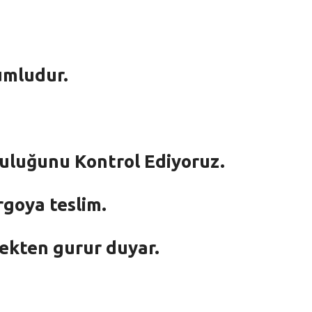
umludur.
mluluğunu Kontrol Ediyoruz.
rgoya teslim.
mekten gurur duyar.