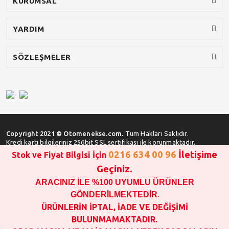
KURUMSAL
YARDIM
SÖZLEŞMELER
Copyright 2021 © Otomenekse.com.
Tüm Hakları Saklıdır.
Kredi kartı bilgileriniz 256bit SSL sertifikası ile korunmaktadır.
0216 634 00 96
İletişime
Stok ve Fiyat Bilgisi İçin
Geçiniz.
ARACINIZ İLE %100 UYUMLU ÜRÜNLER
SATIN ALMA İŞLEMİ YAPMADAN ÖNCE
STOK VE FİYAT BİLGİSİ ALINIZ !!!
GÖNDERİLMEKTEDİR
.
1000 TL VE ÜSTÜ SİPARİŞ VERİLEBİLİR!!!
ÜRÜNLERİN İPTAL, İADE VE DEĞİŞİMİ
OPAR MARKA VE MAİS MARKA YEDEK PARÇALARIN
BULUNMAMAKTADIR.
GARANTİSİ YOKTUR!!!!!!!!!!!