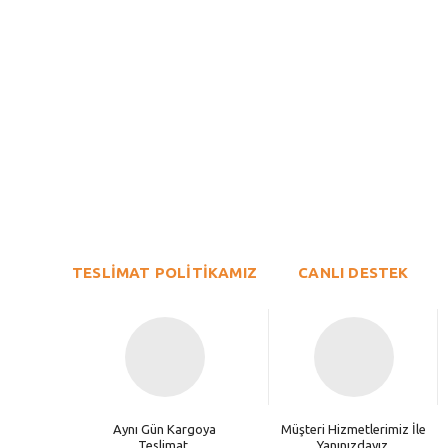
Bu ürünün fiyat bilgisi, resim, ürün açıklamalarında ve diğer konu
Görüş ve önerileriniz için teşekkür ederiz.
Ürün resmi kalitesiz, bozuk veya görüntülenemiyor.
TESLİMAT POLİTİKAMIZ
Ürün açıklamasında eksik bilgiler bulunuyor.
CANLI DESTEK
Ürün bilgilerinde hatalar bulunuyor.
Ürün fiyatı diğer sitelerden daha pahalı.
Bu ürüne benzer farklı alternatifler olmalı.
Aynı Gün Kargoya
Müşteri Hizmetlerimiz İle
Teslimat.
Yanınızdayız.