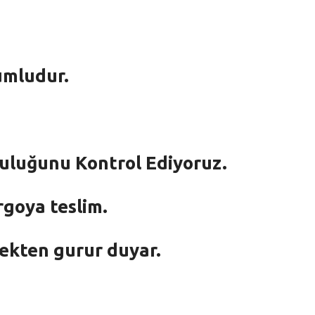
umludur.
mluluğunu Kontrol Ediyoruz.
rgoya teslim.
mekten gurur duyar.