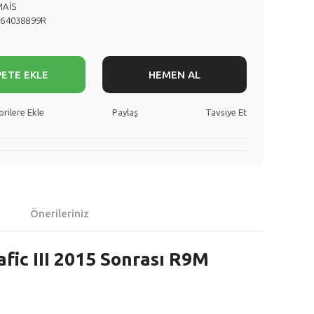
MAİS
164038899R
PETE EKLE
HEMEN AL
Paylaş
Tavsiye Et
Önerileriniz
afic III 2015 Sonrası R9M