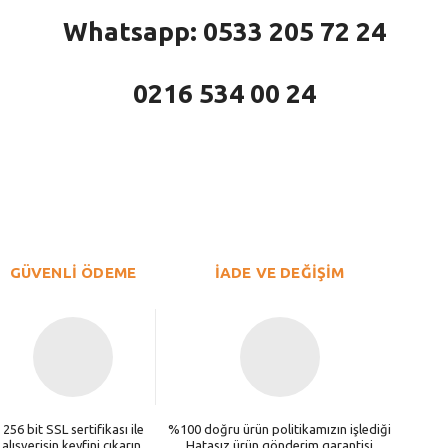
Whatsapp: 0533 205 72 24
0216 534 00 24
larda yetersiz gördüğünüz noktaları öneri formunu kullanarak tarafımıza iletebi
Bu ürüne ilk yorumu siz yapın!
Yorum Yaz
GÜVENLİ ÖDEME
İADE VE DEĞİŞİM
256 bit SSL sertifikası ile
%100 doğru ürün politikamızın işlediği
alışverişin keyfini çıkarın.
Hatasız ürün gönderim garantisi