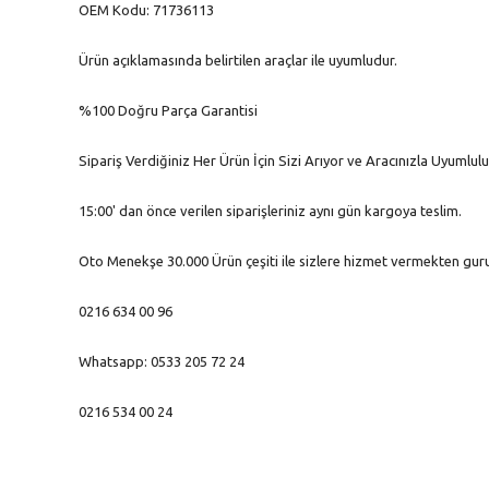
OEM Kodu: 71736113
Ürün açıklamasında belirtilen araçlar ile uyumludur.
%100 Doğru Parça Garantisi
Sipariş Verdiğiniz Her Ürün İçin Sizi Arıyor ve Aracınızla Uyumlu
15:00' dan önce verilen siparişleriniz aynı gün kargoya teslim.
Oto Menekşe 30.000 Ürün çeşiti ile sizlere hizmet vermekten guru
0216 634 00 96
Whatsapp: 0533 205 72 24
0216 534 00 24
Bu ürünün fiyat bilgisi, resim, ürün açıklamalarında ve diğer konu
Görüş ve önerileriniz için teşekkür ederiz.