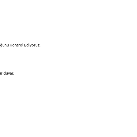
luğunu Kontrol Ediyoruz.
r duyar.
larda yetersiz gördüğünüz noktaları öneri formunu kullanarak tarafımıza iletebi