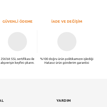
Bu ürüne ilk yorumu siz yapın!
Yorum Yaz
GÜVENLİ ÖDEME
İADE VE DEĞİŞİM
256 bit SSL sertifikası ile
%100 doğru ürün politikamızın işlediği
alışverişin keyfini çıkarın.
Hatasız ürün gönderim garantisi
Gönder
AL
YARDIM