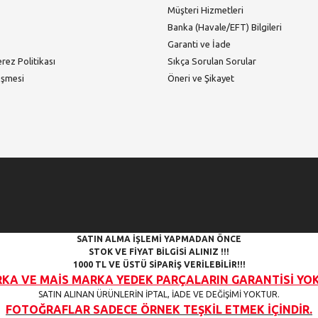
Müşteri Hizmetleri
Banka (Havale/EFT) Bilgileri
Garanti ve İade
erez Politikası
Sıkça Sorulan Sorular
eşmesi
Öneri ve Şikayet
SATIN ALMA İŞLEMİ YAPMADAN ÖNCE
STOK VE FİYAT BİLGİSİ ALINIZ !!!
1000 TL VE ÜSTÜ SİPARİŞ VERİLEBİLİR!!!
A VE MAİS MARKA YEDEK PARÇALARIN GARANTİSİ YOKTUR!!
SATIN ALINAN ÜRÜNLERİN İPTAL, İADE VE DEĞİŞİMİ YOKTUR.
FOTOĞRAFLAR SADECE ÖRNEK TEŞKİL ETMEK İÇİNDİR.