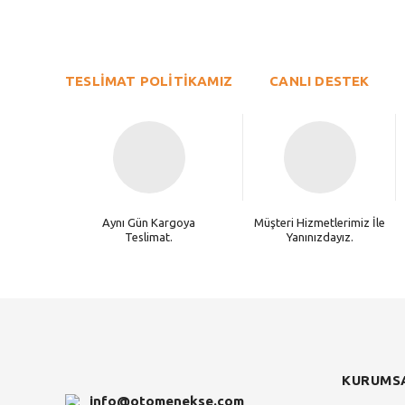
Ürün resmi kalitesiz, bozuk veya görüntülenemiyor.
TESLİMAT POLİTİKAMIZ
Ürün açıklamasında eksik bilgiler bulunuyor.
CANLI DESTEK
Ürün bilgilerinde hatalar bulunuyor.
Ürün fiyatı diğer sitelerden daha pahalı.
Bu ürüne benzer farklı alternatifler olmalı.
Aynı Gün Kargoya
Müşteri Hizmetlerimiz İle
Teslimat.
Yanınızdayız.
KURUMS
info@otomenekse.com