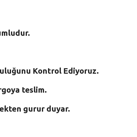
umludur.
mluluğunu Kontrol Ediyoruz.
rgoya teslim.
mekten gurur duyar.