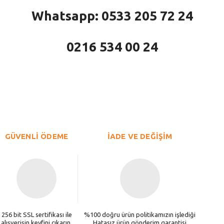
Whatsapp: 0533 205 72 24
0216 534 00 24
larda yetersiz gördüğünüz noktaları öneri formunu kullanarak tarafımıza iletebi
Bu ürüne ilk yorumu siz yapın!
Yorum Yaz
GÜVENLİ ÖDEME
İADE VE DEĞİŞİM
256 bit SSL sertifikası ile
%100 doğru ürün politikamızın işlediği
alışverişin keyfini çıkarın.
Hatasız ürün gönderim garantisi