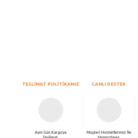
Bu ürünün fiyat bilgisi, resim, ürün açıklamalarında ve diğer konu
Görüş ve önerileriniz için teşekkür ederiz.
Ürün resmi kalitesiz, bozuk veya görüntülenemiyor.
TESLİMAT POLİTİKAMIZ
Ürün açıklamasında eksik bilgiler bulunuyor.
CANLI DESTEK
Ürün bilgilerinde hatalar bulunuyor.
Ürün fiyatı diğer sitelerden daha pahalı.
Bu ürüne benzer farklı alternatifler olmalı.
Aynı Gün Kargoya
Müşteri Hizmetlerimiz İle
Teslimat.
Yanınızdayız.