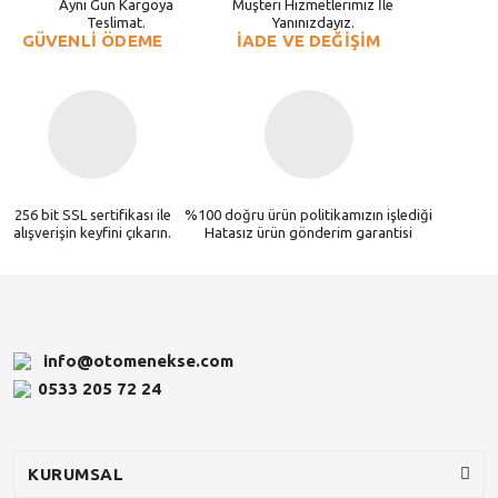
Aynı Gün Kargoya
Müşteri Hizmetlerimiz İle
Teslimat.
Yanınızdayız.
GÜVENLİ ÖDEME
İADE VE DEĞİŞİM
256 bit SSL sertifikası ile
%100 doğru ürün politikamızın işlediği
alışverişin keyfini çıkarın.
Hatasız ürün gönderim garantisi
info@otomenekse.com
0533 205 72 24
KURUMSAL