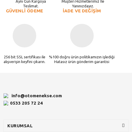
Aynı Gün Kargoya
Müşteri Hizmetlerimiz İle
Teslimat.
Yanınızdayız.
GÜVENLİ ÖDEME
İADE VE DEĞİŞİM
256 bit SSL sertifikası ile
%100 doğru ürün politikamızın işlediği
alışverişin keyfini çıkarın.
Hatasız ürün gönderim garantisi
info@otomenekse.com
0533 205 72 24
KURUMSAL