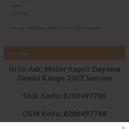
Paylaş
Tavsiye Et
En geç 10 Ağustos, 2026 Pazartesi günü kargoda.
Ürün Bilgisi
Ürün Adı: Motor Kaput Dayama
Demiri Kango 2007 Sonrası
Stok Kodu: 8200497788
OEM Kodu: 8200497788