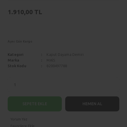
Scenic
Siena
1.910,00 TL
Symbol
Stilo
Taliant
Tempra
Talisman
Aynı Gün Kargo
Tipo
Trafic
Uno
Kategori
Kaput Dayama Demiri
Marka
MAİS
Twingo
Stok Kodu
8200497788
ZOE
SEPETE EKLE
HEMEN AL
Yorum Yaz