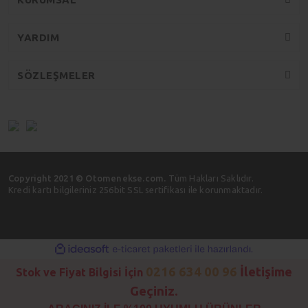
YARDIM
SÖZLEŞMELER
Copyright 2021 © Otomenekse.com.
Tüm Hakları Saklıdır.
Kredi kartı bilgileriniz 256bit SSL sertifikası ile korunmaktadır.
ile
ideasoft
e-
hazırlandı.
ticaret
0216 634 00 96
İletişime
Stok ve Fiyat Bilgisi İçin
paketleri
Geçiniz.