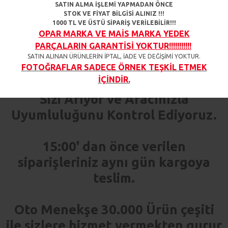
Ürün açıklamasında belirtilen
SATIN ALMA İŞLEMİ YAPMADAN ÖNCE
STOK VE FİYAT BİLGİSİ ALINIZ !!!
araçlar ile uyumludur.
1000 TL VE ÜSTÜ SİPARİŞ VERİLEBİLİR!!!
OPAR MARKA VE MAİS MARKA YEDEK
PARÇALARIN GARANTİSİ YOKTUR!!!!!!!!!!!
%100 Doğru Parça Garantisi
SATIN ALINAN ÜRÜNLERİN İPTAL, İADE VE DEĞİŞİMİ YOKTUR.
FOTOĞRAFLAR SADECE ÖRNEK TEŞKİL ETMEK
İÇİNDİR.
Sipariş Verdiğiniz Her Ürün İçin
Sizi Arıyor ve Aracınızla
Uyumluluğunu Kontrol Ediyoruz.
15:00' dan önce verilen
siparişleriniz aynı gün kargoya
teslim.
Oto Menekşe 30.000 Ürün çeşiti
ile sizlere hizmet vermekten gurur