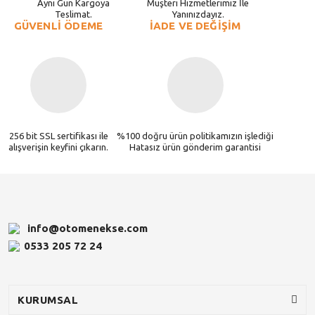
Aynı Gün Kargoya
Müşteri Hizmetlerimiz İle
Teslimat.
Yanınızdayız.
GÜVENLİ ÖDEME
İADE VE DEĞİŞİM
256 bit SSL sertifikası ile
%100 doğru ürün politikamızın işlediği
alışverişin keyfini çıkarın.
Hatasız ürün gönderim garantisi
info@otomenekse.com
0533 205 72 24
KURUMSAL