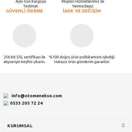
Aynı Gün Kargoya
Müşteri Hizmetlerimiz İle
Teslimat.
Yanınızdayız.
GÜVENLİ ÖDEME
İADE VE DEĞİŞİM
256 bit SSL sertifikası ile
%100 doğru ürün politikamızın işlediği
alışverişin keyfini çıkarın.
Hatasız ürün gönderim garantisi
info@otomenekse.com
0533 205 72 24
KURUMSAL