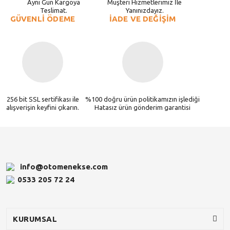
Aynı Gün Kargoya
Müşteri Hizmetlerimiz İle
Teslimat.
Yanınızdayız.
GÜVENLİ ÖDEME
İADE VE DEĞİŞİM
256 bit SSL sertifikası ile
%100 doğru ürün politikamızın işlediği
alışverişin keyfini çıkarın.
Hatasız ürün gönderim garantisi
info@otomenekse.com
0533 205 72 24
KURUMSAL