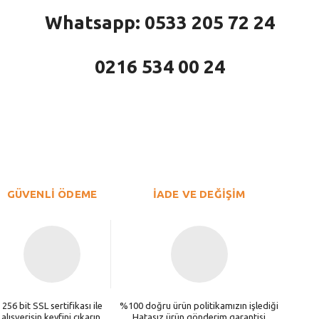
Whatsapp: 0533 205 72 24
0216 534 00 24
larda yetersiz gördüğünüz noktaları öneri formunu kullanarak tarafımıza iletebi
Bu ürüne ilk yorumu siz yapın!
Yorum Yaz
GÜVENLİ ÖDEME
İADE VE DEĞİŞİM
256 bit SSL sertifikası ile
%100 doğru ürün politikamızın işlediği
alışverişin keyfini çıkarın.
Hatasız ürün gönderim garantisi