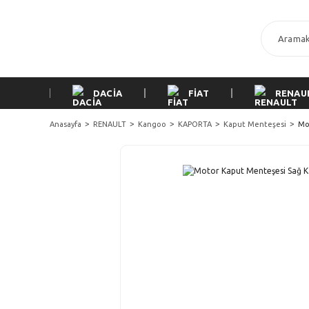
DACİA
FİAT
RENAU
Anasayfa
RENAULT
Kangoo
KAPORTA
Kaput Menteşesi
Mo