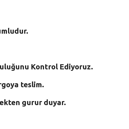
umludur.
mluluğunu Kontrol Ediyoruz.
rgoya teslim.
mekten gurur duyar.