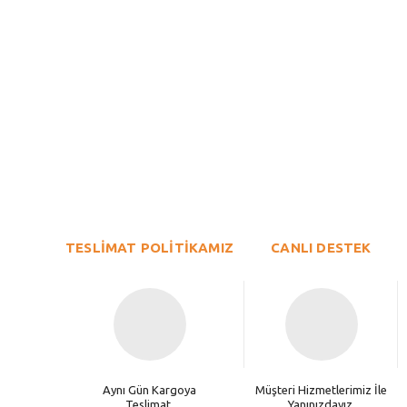
Bu ürünün fiyat bilgisi, resim, ürün açıklamalarında ve diğer konu
Görüş ve önerileriniz için teşekkür ederiz.
Ürün resmi kalitesiz, bozuk veya görüntülenemiyor.
TESLİMAT POLİTİKAMIZ
Ürün açıklamasında eksik bilgiler bulunuyor.
CANLI DESTEK
Ürün bilgilerinde hatalar bulunuyor.
Ürün fiyatı diğer sitelerden daha pahalı.
Bu ürüne benzer farklı alternatifler olmalı.
Aynı Gün Kargoya
Müşteri Hizmetlerimiz İle
Teslimat.
Yanınızdayız.