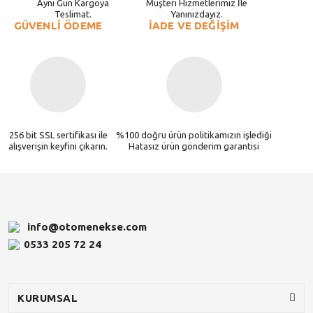
Aynı Gün Kargoya
Müşteri Hizmetlerimiz İle
Teslimat.
Yanınızdayız.
GÜVENLİ ÖDEME
İADE VE DEĞİŞİM
256 bit SSL sertifikası ile
%100 doğru ürün politikamızın işlediği
alışverişin keyfini çıkarın.
Hatasız ürün gönderim garantisi
info@otomenekse.com
0533 205 72 24
KURUMSAL