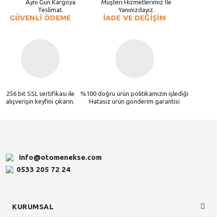
Aynı Gün Kargoya
Müşteri Hizmetlerimiz İle
Teslimat.
Yanınızdayız.
GÜVENLİ ÖDEME
İADE VE DEĞİŞİM
256 bit SSL sertifikası ile
%100 doğru ürün politikamızın işlediği
alışverişin keyfini çıkarın.
Hatasız ürün gönderim garantisi
info@otomenekse.com
0533 205 72 24
KURUMSAL