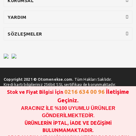
KURUMSAL
YARDIM
SÖZLEŞMELER
Copyright 2021 © Otomenekse.com.
Tüm Hakları Saklıdır.
Kredi kartı bilgileriniz 256bit SSL sertifikası ile korunmaktadır.
0216 634 00 96
İletişime
Stok ve Fiyat Bilgisi İçin
Geçiniz.
ARACINIZ İLE %100 UYUMLU ÜRÜNLER
SATIN ALMA İŞLEMİ YAPMADAN ÖNCE
STOK VE FİYAT BİLGİSİ ALINIZ !!!
GÖNDERİLMEKTEDİR
.
1000 TL VE ÜSTÜ SİPARİŞ VERİLEBİLİR!!!
ÜRÜNLERİN İPTAL, İADE VE DEĞİŞİMİ
OPAR MARKA VE MAİS MARKA YEDEK PARÇALARIN
BULUNMAMAKTADIR.
GARANTİSİ YOKTUR!!!!!!!!!!!