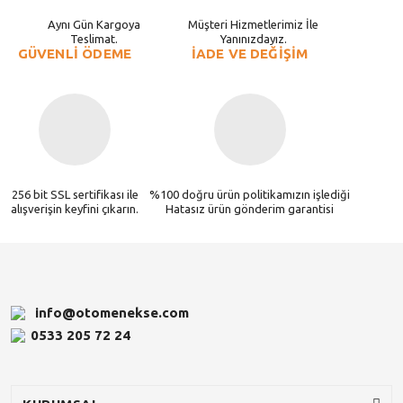
Aynı Gün Kargoya
Müşteri Hizmetlerimiz İle
Teslimat.
Yanınızdayız.
GÜVENLİ ÖDEME
İADE VE DEĞİŞİM
256 bit SSL sertifikası ile
%100 doğru ürün politikamızın işlediği
alışverişin keyfini çıkarın.
Hatasız ürün gönderim garantisi
info@otomenekse.com
0533 205 72 24