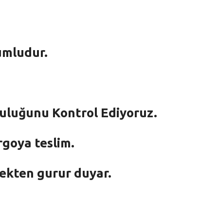
umludur.
mluluğunu Kontrol Ediyoruz.
rgoya teslim.
mekten gurur duyar.