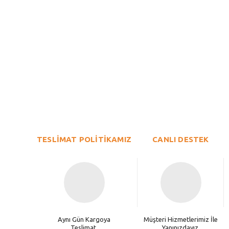
Bu ürünün fiyat bilgisi, resim, ürün açıklamalarında ve diğer konu
Görüş ve önerileriniz için teşekkür ederiz.
Ürün resmi kalitesiz, bozuk veya görüntülenemiyor.
TESLİMAT POLİTİKAMIZ
Ürün açıklamasında eksik bilgiler bulunuyor.
CANLI DESTEK
Ürün bilgilerinde hatalar bulunuyor.
Ürün fiyatı diğer sitelerden daha pahalı.
Bu ürüne benzer farklı alternatifler olmalı.
Aynı Gün Kargoya
Müşteri Hizmetlerimiz İle
Teslimat.
Yanınızdayız.