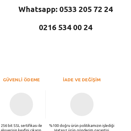
Whatsapp: 0533 205 72 24
0216 534 00 24
larda yetersiz gördüğünüz noktaları öneri formunu kullanarak tarafımıza iletebi
Bu ürüne ilk yorumu siz yapın!
Yorum Yaz
GÜVENLİ ÖDEME
İADE VE DEĞİŞİM
256 bit SSL sertifikası ile
%100 doğru ürün politikamızın işlediği
alışverişin keyfini çıkarın.
Hatasız ürün gönderim garantisi