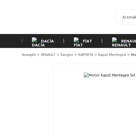
DACİA
FİAT
RENAU
Anasayfa
RENAULT
Kangoo
KAPORTA
Kaput Menteşesi
Mo