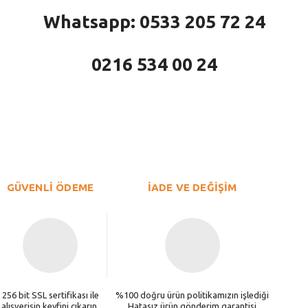
Whatsapp: 0533 205 72 24
0216 534 00 24
larda yetersiz gördüğünüz noktaları öneri formunu kullanarak tarafımıza iletebi
Bu ürüne ilk yorumu siz yapın!
Yorum Yaz
GÜVENLİ ÖDEME
İADE VE DEĞİŞİM
256 bit SSL sertifikası ile
%100 doğru ürün politikamızın işlediği
alışverişin keyfini çıkarın.
Hatasız ürün gönderim garantisi