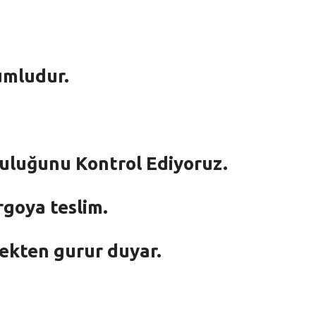
umludur.
mluluğunu Kontrol Ediyoruz.
rgoya teslim.
mekten gurur duyar.