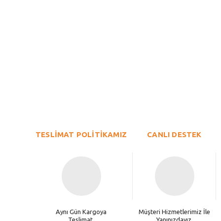
Bu ürünün fiyat bilgisi, resim, ürün açıklamalarında ve diğer konu
Görüş ve önerileriniz için teşekkür ederiz.
Ürün resmi kalitesiz, bozuk veya görüntülenemiyor.
TESLİMAT POLİTİKAMIZ
Ürün açıklamasında eksik bilgiler bulunuyor.
CANLI DESTEK
Ürün bilgilerinde hatalar bulunuyor.
Ürün fiyatı diğer sitelerden daha pahalı.
Bu ürüne benzer farklı alternatifler olmalı.
Aynı Gün Kargoya
Müşteri Hizmetlerimiz İle
Teslimat.
Yanınızdayız.