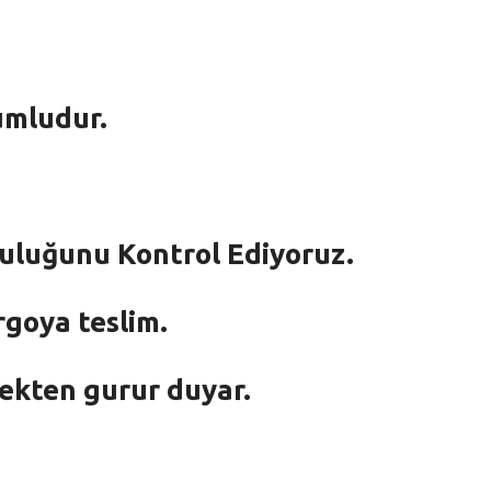
umludur.
mluluğunu Kontrol Ediyoruz.
rgoya teslim.
mekten gurur duyar.