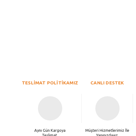
Bu ürünün fiyat bilgisi, resim, ürün açıklamalarında ve diğer konu
Görüş ve önerileriniz için teşekkür ederiz.
Ürün resmi kalitesiz, bozuk veya görüntülenemiyor.
TESLİMAT POLİTİKAMIZ
Ürün açıklamasında eksik bilgiler bulunuyor.
CANLI DESTEK
Ürün bilgilerinde hatalar bulunuyor.
Ürün fiyatı diğer sitelerden daha pahalı.
Bu ürüne benzer farklı alternatifler olmalı.
Aynı Gün Kargoya
Müşteri Hizmetlerimiz İle
Teslimat.
Yanınızdayız.