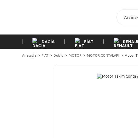
DACİA
FİAT
RENAU
Anasayfa
FİAT
Doblo
MOTOR
MOTOR CONTALARI
Motor T