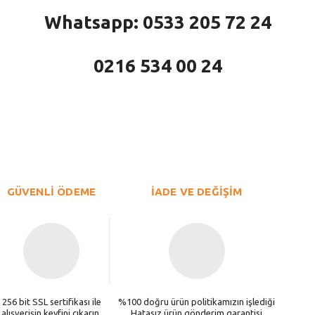
Whatsapp: 0533 205 72 24
0216 534 00 24
larda yetersiz gördüğünüz noktaları öneri formunu kullanarak tarafımıza iletebi
Bu ürüne ilk yorumu siz yapın!
Yorum Yaz
GÜVENLİ ÖDEME
İADE VE DEĞİŞİM
256 bit SSL sertifikası ile
%100 doğru ürün politikamızın işlediği
alışverişin keyfini çıkarın.
Hatasız ürün gönderim garantisi