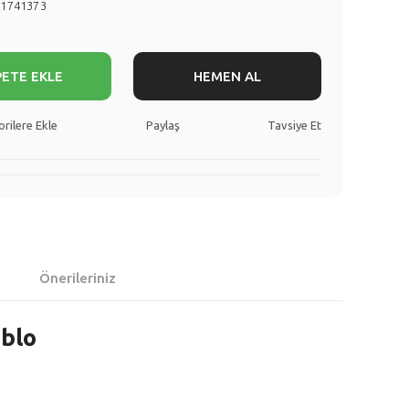
71741373
PETE EKLE
HEMEN AL
Paylaş
Tavsiye Et
Önerileriniz
oblo