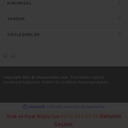
KURUMSAL
YARDIM
SÖZLEŞMELER
Copyright 2021 © Otomenekse.com.
Tüm Hakları Saklıdır.
Kredi kartı bilgileriniz 256bit SSL sertifikası ile korunmaktadır.
ile
ideasoft
e-
hazırlandı.
ticaret
0216 634 00 96
İletişime
Stok ve Fiyat Bilgisi İçin
paketleri
Geçiniz.