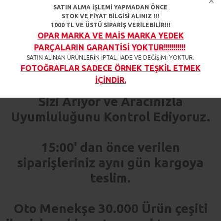
Ürün açıklamasında belirtilen
SATIN ALMA İŞLEMİ YAPMADAN ÖNCE
STOK VE FİYAT BİLGİSİ ALINIZ !!!
araçlar ile uyumludur.
1000 TL VE ÜSTÜ SİPARİŞ VERİLEBİLİR!!!
OPAR MARKA VE MAİS MARKA YEDEK
PARÇALARIN GARANTİSİ YOKTUR!!!!!!!!!!!
%100 Doğru Parça Garantisi
SATIN ALINAN ÜRÜNLERİN İPTAL, İADE VE DEĞİŞİMİ YOKTUR.
FOTOĞRAFLAR SADECE ÖRNEK TEŞKİL ETMEK
İÇİNDİR.
Sipariş Verdiğiniz Her Ürün İçin
Sizi Arıyor ve Aracınızla
Uyumluluğunu Kontrol Ediyoruz.
15:00' dan önce verilen
siparişleriniz aynı gün kargoya
teslim.
Oto Menekşe 30.000 Ürün çeşiti