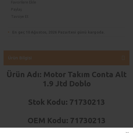
Paylaş
Tavsiye Et
En geç 10 Ağustos, 2026 Pazartesi günü kargoda.
Ürün Bilgisi
Ürün Adı: Motor Takım Conta Alt
1.9 Jtd Doblo
Stok Kodu: 71730213
OEM Kodu: 71730213