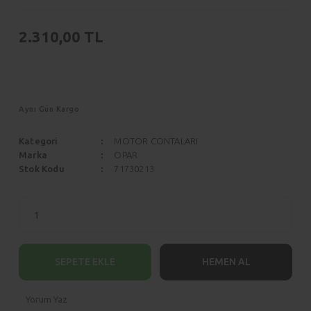
Scenic
Siena
2.310,00 TL
Symbol
Stilo
Taliant
Tempra
Talisman
Tipo
Aynı Gün Kargo
Trafic
Uno
Kategori
MOTOR CONTALARI
Twingo
Marka
OPAR
Stok Kodu
71730213
ZOE
SEPETE EKLE
HEMEN AL
Yorum Yaz