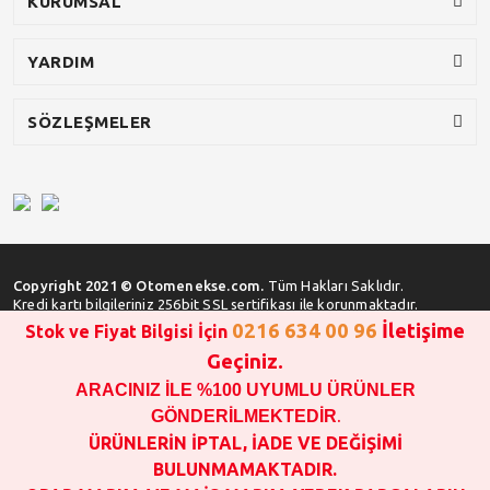
KURUMSAL
YARDIM
SÖZLEŞMELER
Copyright 2021 © Otomenekse.com.
Tüm Hakları Saklıdır.
Kredi kartı bilgileriniz 256bit SSL sertifikası ile korunmaktadır.
0216 634 00 96
İletişime
Stok ve Fiyat Bilgisi İçin
Geçiniz.
ARACINIZ İLE %100 UYUMLU ÜRÜNLER
SATIN ALMA İŞLEMİ YAPMADAN ÖNCE
STOK VE FİYAT BİLGİSİ ALINIZ !!!
GÖNDERİLMEKTEDİR
.
1000 TL VE ÜSTÜ SİPARİŞ VERİLEBİLİR!!!
ÜRÜNLERİN İPTAL, İADE VE DEĞİŞİMİ
OPAR MARKA VE MAİS MARKA YEDEK PARÇALARIN
BULUNMAMAKTADIR.
GARANTİSİ YOKTUR!!!!!!!!!!!