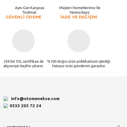
Aynı Gün Kargoya
Müşteri Hizmetlerimiz İle
Teslimat.
Yanınızdayız.
GÜVENLİ ÖDEME
İADE VE DEĞİŞİM
256 bit SSL sertifikası ile
%100 doğru ürün politikamızın işlediği
alışverişin keyfini çıkarın.
Hatasız ürün gönderim garantisi
info@otomenekse.com
0533 205 72 24