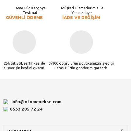
Aynı Gün Kargoya
Müşteri Hizmetlerimiz İle
Teslimat.
Yanınızdayız.
GÜVENLİ ÖDEME
İADE VE DEĞİŞİM
256 bit SSL sertifikası ile
%100 doğru ürün politikamızın işlediği
alışverişin keyfini çıkarın.
Hatasız ürün gönderim garantisi
info@otomenekse.com
0533 205 72 24