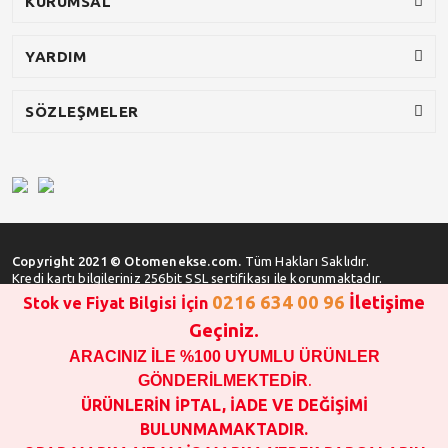
KURUMSAL
YARDIM
SÖZLEŞMELER
Copyright 2021 © Otomenekse.com.
Tüm Hakları Saklıdır.
Kredi kartı bilgileriniz 256bit SSL sertifikası ile korunmaktadır.
0216 634 00 96
İletişime
Stok ve Fiyat Bilgisi İçin
Geçiniz.
ARACINIZ İLE %100 UYUMLU ÜRÜNLER
SATIN ALMA İŞLEMİ YAPMADAN ÖNCE
STOK VE FİYAT BİLGİSİ ALINIZ !!!
GÖNDERİLMEKTEDİR
.
1000 TL VE ÜSTÜ SİPARİŞ VERİLEBİLİR!!!
ÜRÜNLERİN İPTAL, İADE VE DEĞİŞİMİ
OPAR MARKA VE MAİS MARKA YEDEK PARÇALARIN
BULUNMAMAKTADIR.
GARANTİSİ YOKTUR!!!!!!!!!!!