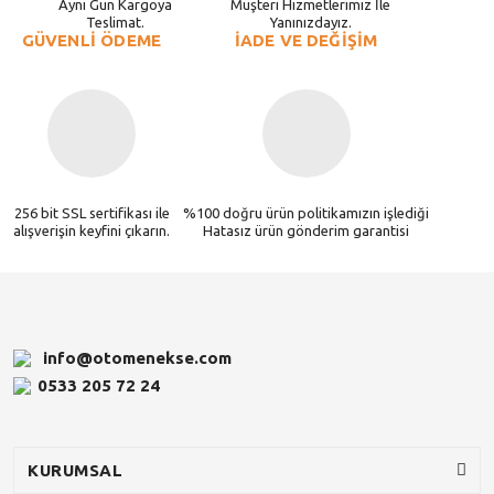
Aynı Gün Kargoya
Müşteri Hizmetlerimiz İle
Teslimat.
Yanınızdayız.
GÜVENLİ ÖDEME
İADE VE DEĞİŞİM
256 bit SSL sertifikası ile
%100 doğru ürün politikamızın işlediği
alışverişin keyfini çıkarın.
Hatasız ürün gönderim garantisi
info@otomenekse.com
0533 205 72 24
KURUMSAL