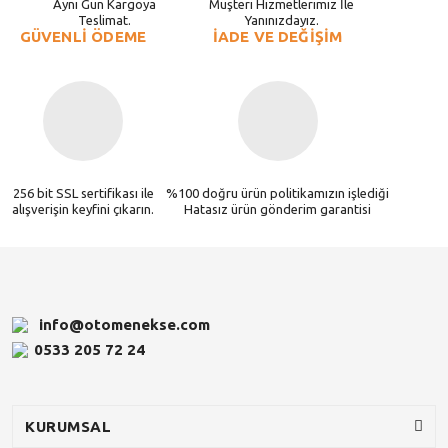
Aynı Gün Kargoya
Müşteri Hizmetlerimiz İle
Teslimat.
Yanınızdayız.
GÜVENLİ ÖDEME
İADE VE DEĞİŞİM
256 bit SSL sertifikası ile
%100 doğru ürün politikamızın işlediği
alışverişin keyfini çıkarın.
Hatasız ürün gönderim garantisi
info@otomenekse.com
0533 205 72 24
KURUMSAL