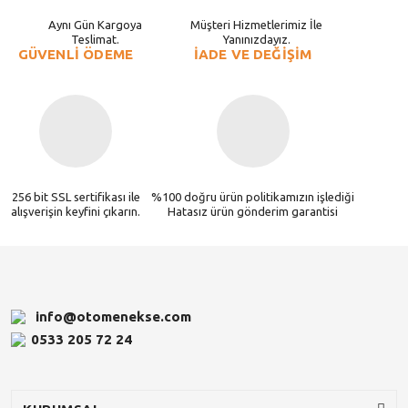
Aynı Gün Kargoya
Müşteri Hizmetlerimiz İle
Teslimat.
Yanınızdayız.
GÜVENLİ ÖDEME
İADE VE DEĞİŞİM
256 bit SSL sertifikası ile
%100 doğru ürün politikamızın işlediği
alışverişin keyfini çıkarın.
Hatasız ürün gönderim garantisi
info@otomenekse.com
0533 205 72 24