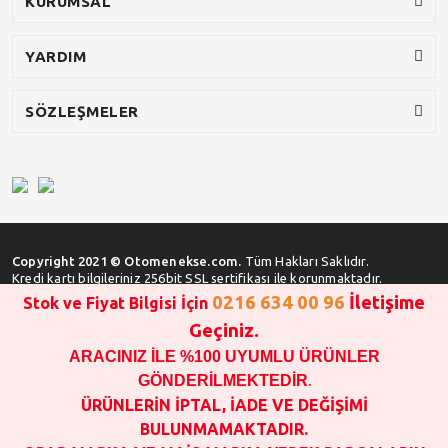
KURUMSAL
YARDIM
SÖZLEŞMELER
Copyright 2021 © Otomenekse.com.
Tüm Hakları Saklıdır.
Kredi kartı bilgileriniz 256bit SSL sertifikası ile korunmaktadır.
0216 634 00 96
İletişime
Stok ve Fiyat Bilgisi İçin
Geçiniz.
ARACINIZ İLE %100 UYUMLU ÜRÜNLER
SATIN ALMA İŞLEMİ YAPMADAN ÖNCE
STOK VE FİYAT BİLGİSİ ALINIZ !!!
GÖNDERİLMEKTEDİR
.
1000 TL VE ÜSTÜ SİPARİŞ VERİLEBİLİR!!!
ÜRÜNLERİN İPTAL, İADE VE DEĞİŞİMİ
OPAR MARKA VE MAİS MARKA YEDEK PARÇALARIN
BULUNMAMAKTADIR.
GARANTİSİ YOKTUR!!!!!!!!!!!