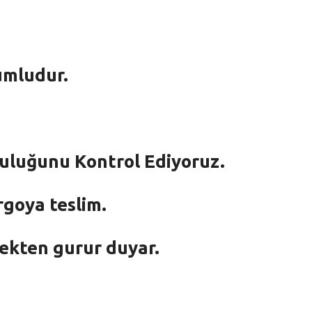
umludur.
mluluğunu Kontrol Ediyoruz.
rgoya teslim.
mekten gurur duyar.