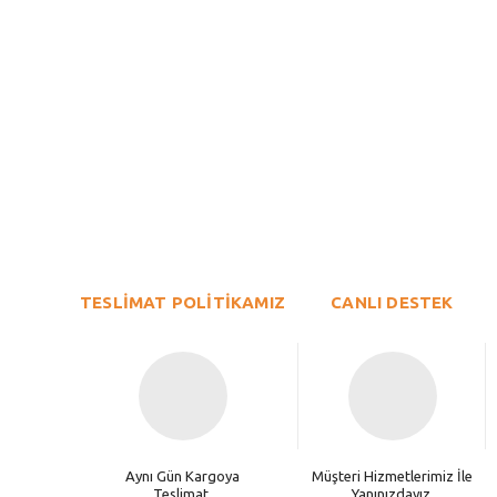
Bu ürünün fiyat bilgisi, resim, ürün açıklamalarında ve diğer konu
Görüş ve önerileriniz için teşekkür ederiz.
Ürün resmi kalitesiz, bozuk veya görüntülenemiyor.
TESLİMAT POLİTİKAMIZ
Ürün açıklamasında eksik bilgiler bulunuyor.
CANLI DESTEK
Ürün bilgilerinde hatalar bulunuyor.
Ürün fiyatı diğer sitelerden daha pahalı.
Bu ürüne benzer farklı alternatifler olmalı.
Aynı Gün Kargoya
Müşteri Hizmetlerimiz İle
Teslimat.
Yanınızdayız.