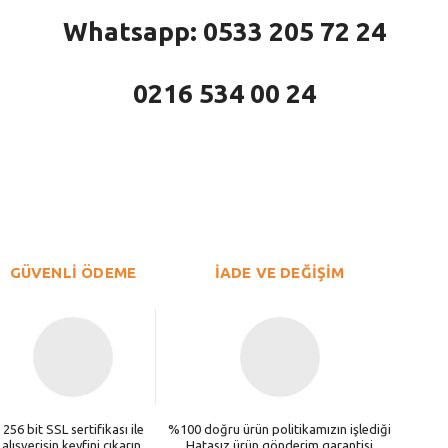
Whatsapp: 0533 205 72 24
0216 534 00 24
larda yetersiz gördüğünüz noktaları öneri formunu kullanarak tarafımıza iletebi
Bu ürüne ilk yorumu siz yapın!
Yorum Yaz
GÜVENLİ ÖDEME
İADE VE DEĞİŞİM
256 bit SSL sertifikası ile
%100 doğru ürün politikamızın işlediği
alışverişin keyfini çıkarın.
Hatasız ürün gönderim garantisi