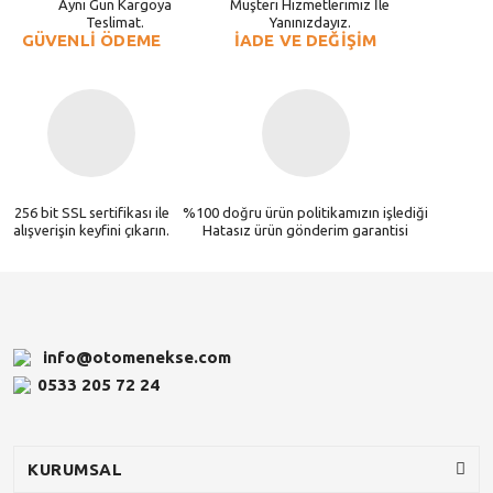
Aynı Gün Kargoya
Müşteri Hizmetlerimiz İle
Teslimat.
Yanınızdayız.
GÜVENLİ ÖDEME
İADE VE DEĞİŞİM
256 bit SSL sertifikası ile
%100 doğru ürün politikamızın işlediği
alışverişin keyfini çıkarın.
Hatasız ürün gönderim garantisi
info@otomenekse.com
0533 205 72 24
KURUMSAL