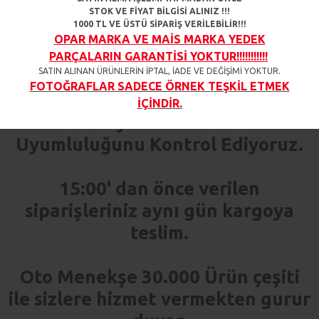
araçlar ile uyumludur.
STOK VE FİYAT BİLGİSİ ALINIZ !!!
1000 TL VE ÜSTÜ SİPARİŞ VERİLEBİLİR!!!
OPAR MARKA VE MAİS MARKA YEDEK
%100 Doğru Parça Garantisi
PARÇALARIN GARANTİSİ YOKTUR!!!!!!!!!!!
SATIN ALINAN ÜRÜNLERİN İPTAL, İADE VE DEĞİŞİMİ YOKTUR.
FOTOĞRAFLAR SADECE ÖRNEK TEŞKİL ETMEK
Sipariş Verdiğiniz Her Ürün İçin
İÇİNDİR.
Sizi Arıyor ve Aracınızla
Uyumluluğunu Kontrol Ediyoruz.
15:00' dan önce verilen
siparişleriniz aynı gün kargoya
teslim.
Oto Menekşe 30.000 Ürün çeşiti
ile sizlere hizmet vermekten gurur