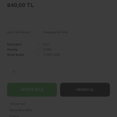
Scenic
840,00 TL
Siena
Symbol
Stilo
Taliant
Tempra
Aynı Gün Kargo
Kampanyalı Ürün
Talisman
Tipo
Kategori
Uno
Trafic
Marka
OPAR
Uno
Stok Kodu
119031480
Twingo
ZOE
SEPETE EKLE
HEMEN AL
Yorum Yaz
Paylaş