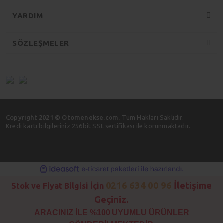
YARDIM
SÖZLEŞMELER
Copyright 2021 © Otomenekse.com.
Tüm Hakları Saklıdır.
Kredi kartı bilgileriniz 256bit SSL sertifikası ile korunmaktadır.
ile
ideasoft
e-
hazırlandı.
ticaret
0216 634 00 96
İletişime
Stok ve Fiyat Bilgisi İçin
paketleri
Geçiniz.
ARACINIZ İLE %100 UYUMLU ÜRÜNLER