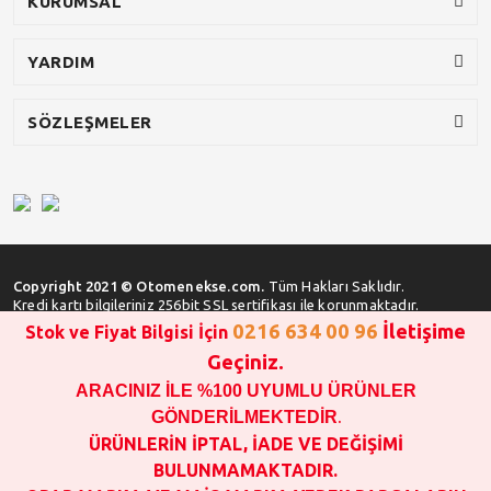
KURUMSAL
YARDIM
SÖZLEŞMELER
Copyright 2021 © Otomenekse.com.
Tüm Hakları Saklıdır.
Kredi kartı bilgileriniz 256bit SSL sertifikası ile korunmaktadır.
0216 634 00 96
İletişime
Stok ve Fiyat Bilgisi İçin
Geçiniz.
ARACINIZ İLE %100 UYUMLU ÜRÜNLER
SATIN ALMA İŞLEMİ YAPMADAN ÖNCE
STOK VE FİYAT BİLGİSİ ALINIZ !!!
GÖNDERİLMEKTEDİR
.
1000 TL VE ÜSTÜ SİPARİŞ VERİLEBİLİR!!!
ÜRÜNLERİN İPTAL, İADE VE DEĞİŞİMİ
OPAR MARKA VE MAİS MARKA YEDEK PARÇALARIN
BULUNMAMAKTADIR.
GARANTİSİ YOKTUR!!!!!!!!!!!