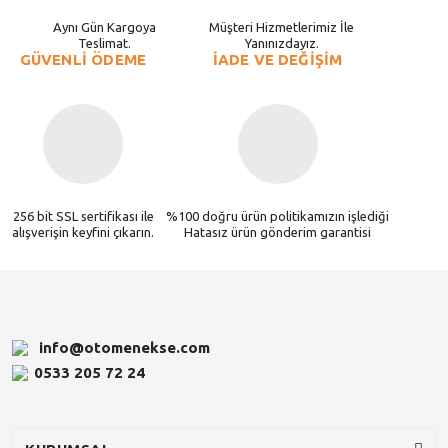
Aynı Gün Kargoya
Müşteri Hizmetlerimiz İle
Teslimat.
Yanınızdayız.
GÜVENLİ ÖDEME
İADE VE DEĞİŞİM
256 bit SSL sertifikası ile
%100 doğru ürün politikamızın işlediği
alışverişin keyfini çıkarın.
Hatasız ürün gönderim garantisi
info@otomenekse.com
0533 205 72 24