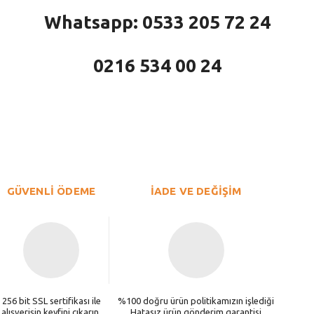
Whatsapp: 0533 205 72 24
0216 534 00 24
larda yetersiz gördüğünüz noktaları öneri formunu kullanarak tarafımıza iletebi
Bu ürüne ilk yorumu siz yapın!
Yorum Yaz
GÜVENLİ ÖDEME
İADE VE DEĞİŞİM
256 bit SSL sertifikası ile
%100 doğru ürün politikamızın işlediği
alışverişin keyfini çıkarın.
Hatasız ürün gönderim garantisi