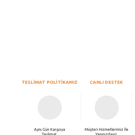
Bu ürünün fiyat bilgisi, resim, ürün açıklamalarında ve diğer konu
Görüş ve önerileriniz için teşekkür ederiz.
Ürün resmi kalitesiz, bozuk veya görüntülenemiyor.
TESLİMAT POLİTİKAMIZ
Ürün açıklamasında eksik bilgiler bulunuyor.
CANLI DESTEK
Ürün bilgilerinde hatalar bulunuyor.
Ürün fiyatı diğer sitelerden daha pahalı.
Bu ürüne benzer farklı alternatifler olmalı.
Aynı Gün Kargoya
Müşteri Hizmetlerimiz İle
Teslimat.
Yanınızdayız.