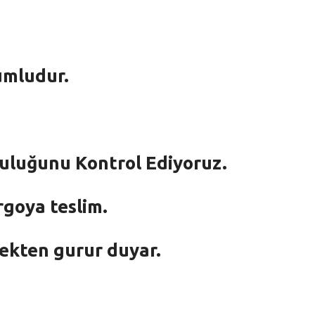
umludur.
mluluğunu Kontrol Ediyoruz.
rgoya teslim.
mekten gurur duyar.