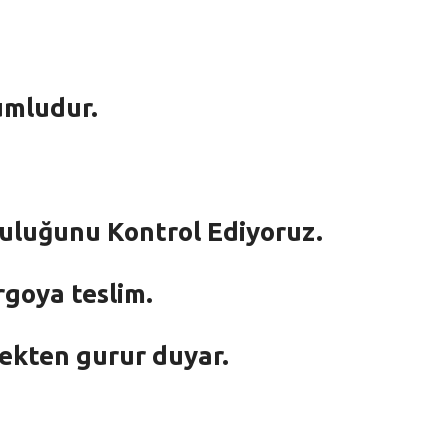
umludur.
mluluğunu Kontrol Ediyoruz.
rgoya teslim.
mekten gurur duyar.