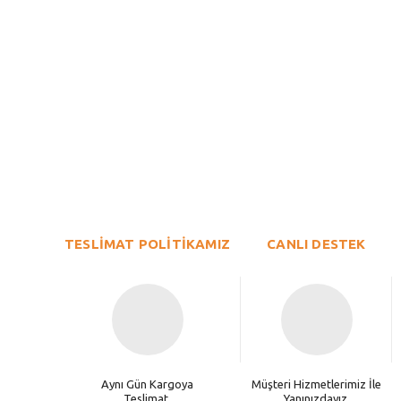
Bu ürünün fiyat bilgisi, resim, ürün açıklamalarında ve diğer konu
Görüş ve önerileriniz için teşekkür ederiz.
Ürün resmi kalitesiz, bozuk veya görüntülenemiyor.
TESLİMAT POLİTİKAMIZ
Ürün açıklamasında eksik bilgiler bulunuyor.
CANLI DESTEK
Ürün bilgilerinde hatalar bulunuyor.
Ürün fiyatı diğer sitelerden daha pahalı.
Bu ürüne benzer farklı alternatifler olmalı.
Aynı Gün Kargoya
Müşteri Hizmetlerimiz İle
Teslimat.
Yanınızdayız.