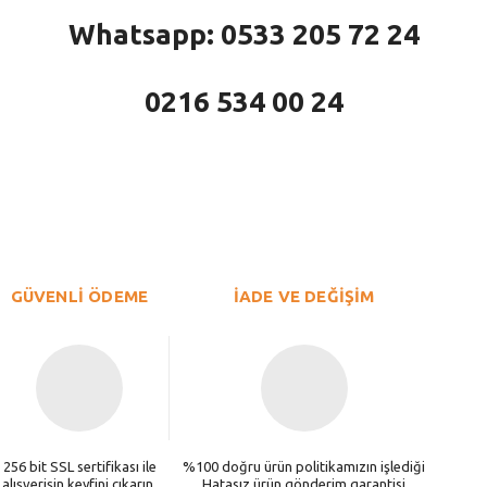
Whatsapp: 0533 205 72 24
0216 534 00 24
larda yetersiz gördüğünüz noktaları öneri formunu kullanarak tarafımıza iletebi
Bu ürüne ilk yorumu siz yapın!
Yorum Yaz
GÜVENLİ ÖDEME
İADE VE DEĞİŞİM
256 bit SSL sertifikası ile
%100 doğru ürün politikamızın işlediği
alışverişin keyfini çıkarın.
Hatasız ürün gönderim garantisi