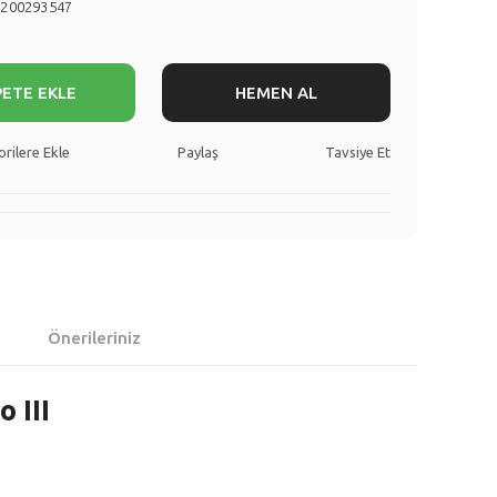
8200293547
PETE EKLE
HEMEN AL
Paylaş
Tavsiye Et
Önerileriniz
 III