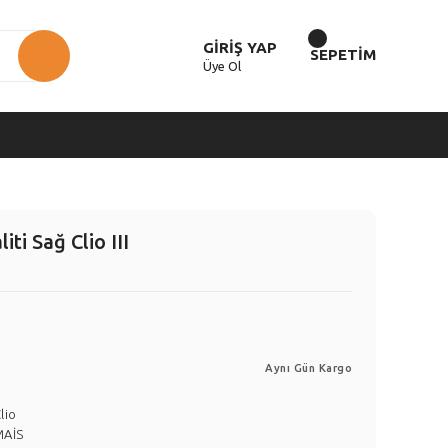
GİRİŞ YAP
SEPETİM
Üye Ol
ti Sağ Clio III
Aynı Gün Kargo
lio
MAİS