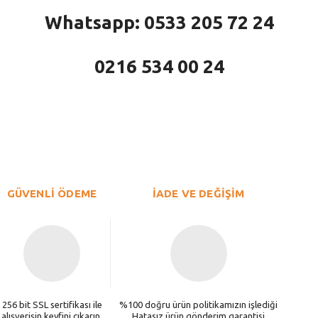
Whatsapp: 0533 205 72 24
0216 534 00 24
larda yetersiz gördüğünüz noktaları öneri formunu kullanarak tarafımıza iletebi
Bu ürüne ilk yorumu siz yapın!
Yorum Yaz
GÜVENLİ ÖDEME
İADE VE DEĞİŞİM
256 bit SSL sertifikası ile
%100 doğru ürün politikamızın işlediği
alışverişin keyfini çıkarın.
Hatasız ürün gönderim garantisi