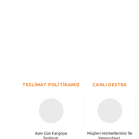
Bu ürünün fiyat bilgisi, resim, ürün açıklamalarında ve diğer konu
Görüş ve önerileriniz için teşekkür ederiz.
Ürün resmi kalitesiz, bozuk veya görüntülenemiyor.
TESLİMAT POLİTİKAMIZ
Ürün açıklamasında eksik bilgiler bulunuyor.
CANLI DESTEK
Ürün bilgilerinde hatalar bulunuyor.
Ürün fiyatı diğer sitelerden daha pahalı.
Bu ürüne benzer farklı alternatifler olmalı.
Aynı Gün Kargoya
Müşteri Hizmetlerimiz İle
Teslimat.
Yanınızdayız.