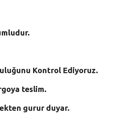
umludur.
mluluğunu Kontrol Ediyoruz.
rgoya teslim.
mekten gurur duyar.