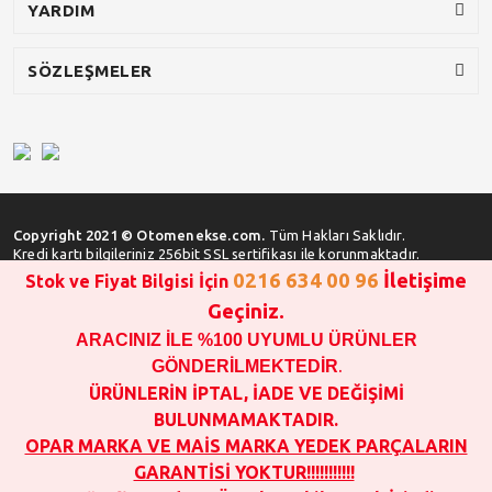
YARDIM
SÖZLEŞMELER
Copyright 2021 © Otomenekse.com.
Tüm Hakları Saklıdır.
Kredi kartı bilgileriniz 256bit SSL sertifikası ile korunmaktadır.
0216 634 00 96
İletişime
Stok ve Fiyat Bilgisi İçin
Geçiniz.
ARACINIZ İLE %100 UYUMLU ÜRÜNLER
SATIN ALMA İŞLEMİ YAPMADAN ÖNCE
STOK VE FİYAT BİLGİSİ ALINIZ !!!
GÖNDERİLMEKTEDİR
.
1000 TL VE ÜSTÜ SİPARİŞ VERİLEBİLİR!!!
ÜRÜNLERİN İPTAL, İADE VE DEĞİŞİMİ
OPAR MARKA VE MAİS MARKA YEDEK PARÇALARIN
BULUNMAMAKTADIR.
GARANTİSİ YOKTUR!!!!!!!!!!!
OPAR MARKA VE MAİS MARKA YEDEK PARÇALARIN
SATIN ALINAN ÜRÜNLERİN İPTAL, İADE VE DEĞİŞİMİ YOKTUR.
GARANTİSİ YOKTUR!!!!!!!!!!!
FOTOĞRAFLAR SADECE ÖRNEK TEŞKİL ETMEK İÇİNDİR.