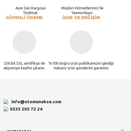
Aynı Gün Kargoya
Müşteri Hizmetlerimiz İle
Teslimat.
Yanınızdayız.
GÜVENLİ ÖDEME
İADE VE DEĞİŞİM
256 bit SSL sertifikası ile
%100 doğru ürün politikamızın işlediği
alışverişin keyfini çıkarın.
Hatasız ürün gönderim garantisi
info@otomenekse.com
0533 205 72 24