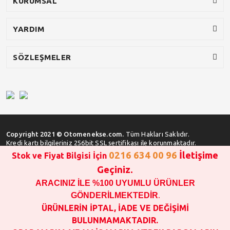
KURUMSAL
YARDIM
SÖZLEŞMELER
Copyright 2021 © Otomenekse.com.
Tüm Hakları Saklıdır.
Kredi kartı bilgileriniz 256bit SSL sertifikası ile korunmaktadır.
0216 634 00 96
İletişime
Stok ve Fiyat Bilgisi İçin
Geçiniz.
ARACINIZ İLE %100 UYUMLU ÜRÜNLER
SATIN ALMA İŞLEMİ YAPMADAN ÖNCE
STOK VE FİYAT BİLGİSİ ALINIZ !!!
GÖNDERİLMEKTEDİR
.
1000 TL VE ÜSTÜ SİPARİŞ VERİLEBİLİR!!!
ÜRÜNLERİN İPTAL, İADE VE DEĞİŞİMİ
OPAR MARKA VE MAİS MARKA YEDEK PARÇALARIN
BULUNMAMAKTADIR.
GARANTİSİ YOKTUR!!!!!!!!!!!