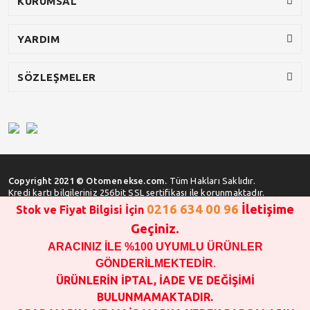
KURUMSAL
YARDIM
SÖZLEŞMELER
Copyright 2021 © Otomenekse.com.
Tüm Hakları Saklıdır.
Kredi kartı bilgileriniz 256bit SSL sertifikası ile korunmaktadır.
0216 634 00 96
İletişime
Stok ve Fiyat Bilgisi İçin
Geçiniz.
ARACINIZ İLE %100 UYUMLU ÜRÜNLER
SATIN ALMA İŞLEMİ YAPMADAN ÖNCE
STOK VE FİYAT BİLGİSİ ALINIZ !!!
GÖNDERİLMEKTEDİR
.
1000 TL VE ÜSTÜ SİPARİŞ VERİLEBİLİR!!!
ÜRÜNLERİN İPTAL, İADE VE DEĞİŞİMİ
OPAR MARKA VE MAİS MARKA YEDEK PARÇALARIN
BULUNMAMAKTADIR.
GARANTİSİ YOKTUR!!!!!!!!!!!