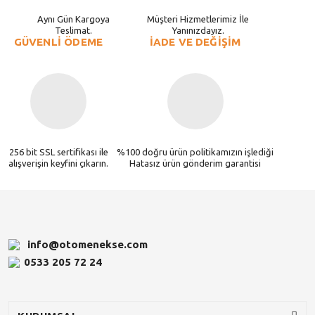
Aynı Gün Kargoya
Müşteri Hizmetlerimiz İle
Teslimat.
Yanınızdayız.
GÜVENLİ ÖDEME
İADE VE DEĞİŞİM
256 bit SSL sertifikası ile
%100 doğru ürün politikamızın işlediği
alışverişin keyfini çıkarın.
Hatasız ürün gönderim garantisi
info@otomenekse.com
0533 205 72 24