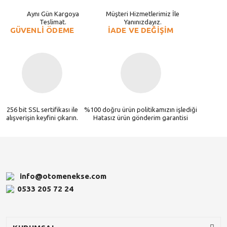
Aynı Gün Kargoya
Müşteri Hizmetlerimiz İle
Teslimat.
Yanınızdayız.
GÜVENLİ ÖDEME
İADE VE DEĞİŞİM
256 bit SSL sertifikası ile
%100 doğru ürün politikamızın işlediği
alışverişin keyfini çıkarın.
Hatasız ürün gönderim garantisi
info@otomenekse.com
0533 205 72 24