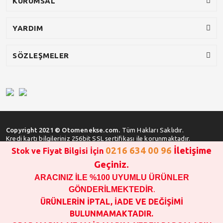
KURUMSAL
YARDIM
SÖZLEŞMELER
Copyright 2021 © Otomenekse.com.
Tüm Hakları Saklıdır.
Kredi kartı bilgileriniz 256bit SSL sertifikası ile korunmaktadır.
0216 634 00 96
İletişime
Stok ve Fiyat Bilgisi İçin
Geçiniz.
ARACINIZ İLE %100 UYUMLU ÜRÜNLER
SATIN ALMA İŞLEMİ YAPMADAN ÖNCE
STOK VE FİYAT BİLGİSİ ALINIZ !!!
GÖNDERİLMEKTEDİR
.
1000 TL VE ÜSTÜ SİPARİŞ VERİLEBİLİR!!!
ÜRÜNLERİN İPTAL, İADE VE DEĞİŞİMİ
OPAR MARKA VE MAİS MARKA YEDEK PARÇALARIN
BULUNMAMAKTADIR.
GARANTİSİ YOKTUR!!!!!!!!!!!