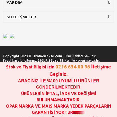
YARDIM
SÖZLEŞMELER
Copyright 2021 © Otomenekse.com.
Tüm Hakları Saklıdır.
Kredi kartı bilgileriniz 256bit SSL sertifikası ile korunmaktadır.
0216 634 00 96
İletişime
Stok ve Fiyat Bilgisi İçin
Geçiniz.
ARACINIZ İLE %100 UYUMLU ÜRÜNLER
SATIN ALMA İŞLEMİ YAPMADAN ÖNCE
STOK VE FİYAT BİLGİSİ ALINIZ !!!
GÖNDERİLMEKTEDİR
.
1000 TL VE ÜSTÜ SİPARİŞ VERİLEBİLİR!!!
ÜRÜNLERİN İPTAL, İADE VE DEĞİŞİMİ
OPAR MARKA VE MAİS MARKA YEDEK PARÇALARIN
BULUNMAMAKTADIR.
GARANTİSİ YOKTUR!!!!!!!!!!!
OPAR MARKA VE MAİS MARKA YEDEK PARÇALARIN
SATIN ALINAN ÜRÜNLERİN İPTAL, İADE VE DEĞİŞİMİ YOKTUR.
GARANTİSİ YOKTUR!!!!!!!!!!!
FOTOĞRAFLAR SADECE ÖRNEK TEŞKİL ETMEK İÇİNDİR.